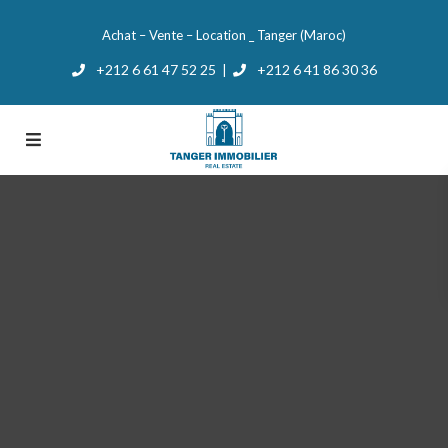
Achat – Vente – Location _ Tanger (Maroc)
+212 6 61 47 52 25
+212 6 41 86 30 36
|