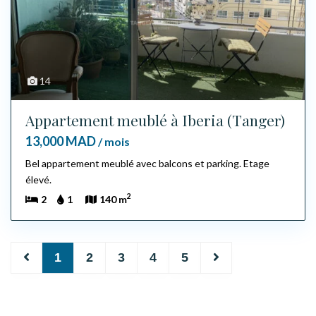
14
Appartement meublé à Iberia (Tanger)
13,000 MAD
/ mois
Bel appartement meublé avec balcons et parking. Etage
élevé.
2
2
1
140 m
1
2
3
4
5