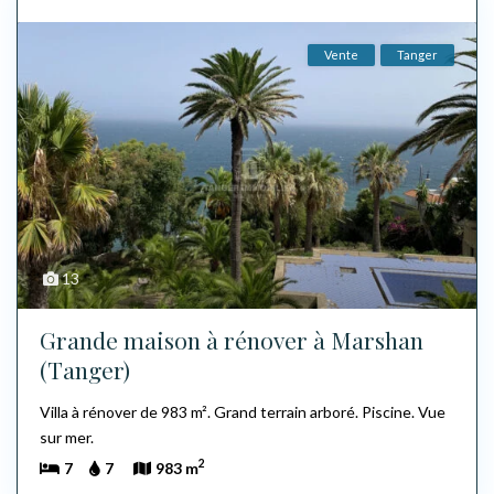
Vente
Tanger
13
Grande maison à rénover à Marshan
(Tanger)
Villa à rénover de 983 m². Grand terrain arboré. Piscine. Vue
sur mer.
2
7
7
983 m