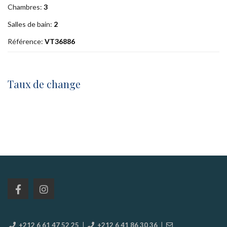
Chambres:
3
Salles de bain:
2
Référence:
VT36886
Taux de change
+212 6 61 47 52 25
|
+212 6 41 86 30 36
|