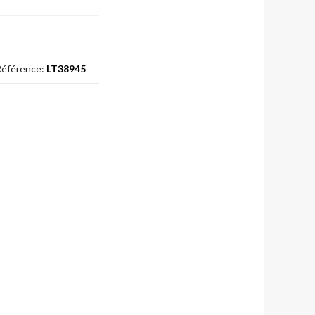
éférence:
LT38945