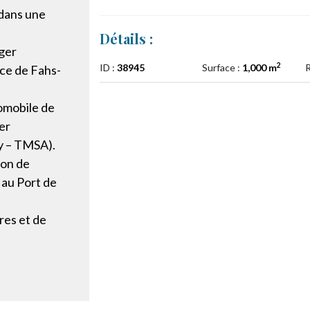
 dans une
Détails :
nger
2
ID :
38945
Surface :
1,000 m
R
ce de Fahs-
tomobile de
er
y – TMSA).
ion de
 au Port de
res et de