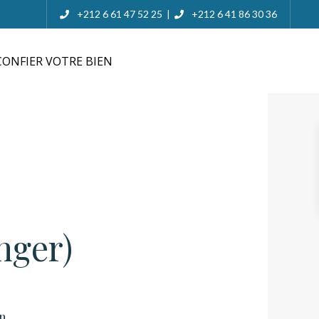
+212 6 61 47 52 25
+212 6 41 86 30 36
|
ONFIER VOTRE BIEN
nger)
n