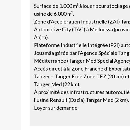
Surface de 1.000 m² à louer pour stockage
usine de 6.000 m².
Zone d’Accélération Industrielle (ZAI) Ta
Automotive City (TAC) à Melloussa (provin
Anjra).
Plateforme Industrielle Intégrée (P2I) au
Jouamâa gérée par l’Agence Spéciale Tang
Méditerranée (Tanger Med Special Agenc
Accès direct à la Zone Franche d’Exportat
Tanger – Tanger Free Zone TFZ (20 km) et
Tanger Med (22 km).
À proximité des infrastructures autoroutiè
l’usine Renault (Dacia) Tanger Med (2 km).
Loyer sur demande.