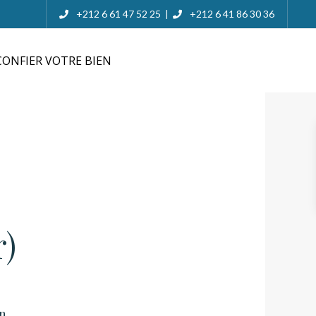
+212 6 61 47 52 25
+212 6 41 86 30 36
|
ONFIER VOTRE BIEN
r)
n