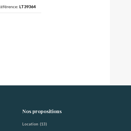
éférence:
LT39364
Nos propositions
Location
(13)