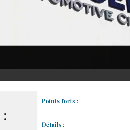
Points forts :
 :
Détails :