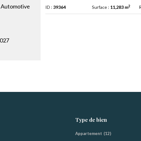
er Automotive
2
ID :
39364
Surface :
11,283 m
R
2027
Type de bien
Appartement
(12)