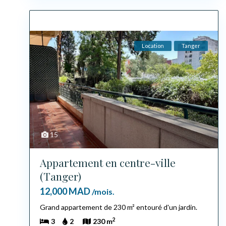
Location
Tanger
15
Appartement en centre-ville
(Tanger)
12,000 MAD
/mois.
Grand appartement de 230 m² entouré d'un jardin.
2
3
2
230 m