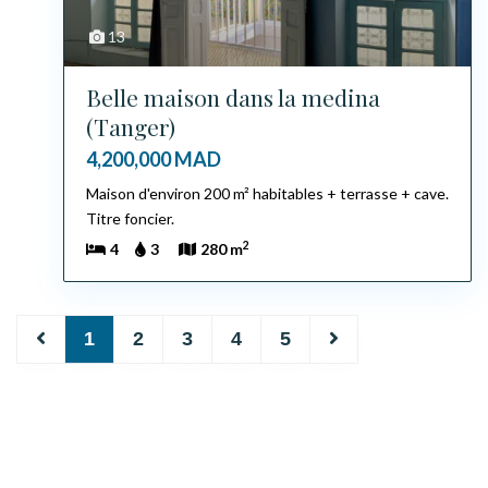
13
Belle maison dans la medina
(Tanger)
4,200,000 MAD
Maison d'environ 200 m² habitables + terrasse + cave.
Titre foncier.
2
4
3
280 m
1
2
3
4
5