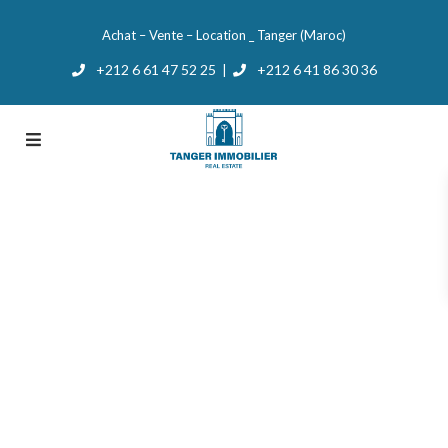
Achat – Vente – Location _ Tanger (Maroc)
+212 6 61 47 52 25
+212 6 41 86 30 36
|