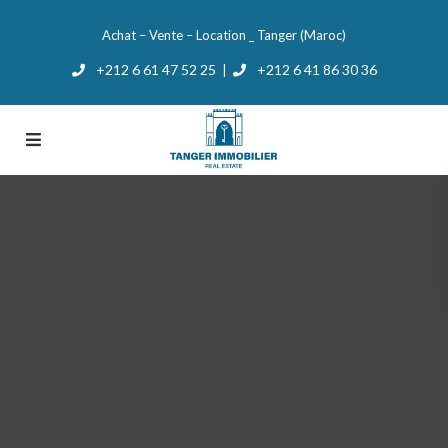
Achat – Vente – Location _ Tanger (Maroc)
+212 6 61 47 52 25
+212 6 41 86 30 36
|