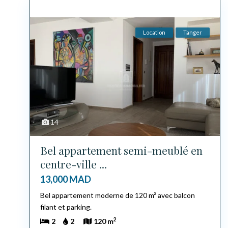
Location
Tanger
14
Bel appartement semi-meublé en
centre-ville ...
13,000 MAD
Bel appartement moderne de 120 m² avec balcon
filant et parking.
2
2
2
120 m