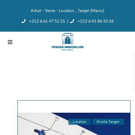
Achat – Vente – Location _ Tanger (Maroc)
+212 6 61 47 52 25
+212 6 41 86 30 36
|
Location
Proche Tanger