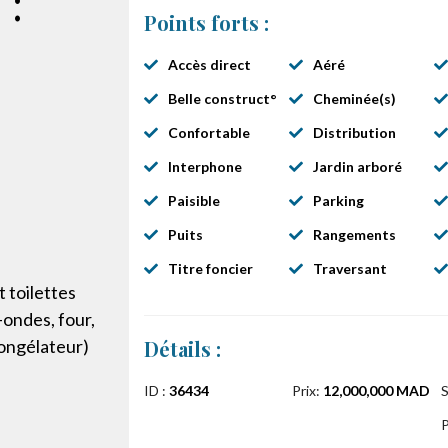
 :
Points forts :
Accès direct
Aéré
Belle construct°
Cheminée(s)
Confortable
Distribution
Interphone
Jardin arboré
Paisible
Parking
Puits
Rangements
Titre foncier
Traversant
 toilettes
-ondes, four,
congélateur)
Détails :
ID :
36434
Prix:
12,000,000 MAD
S
P