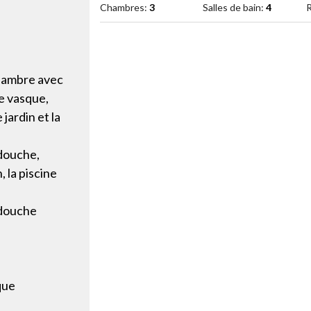
Chambres:
3
Salles de bain:
4
R
hambre avec
le vasque,
 jardin et la
 douche,
 la piscine
 douche
que