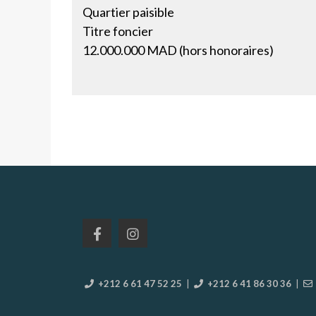
Quartier paisible
Titre foncier
12.000.000 MAD (hors honoraires)
+212 6 61 47 52 25
|
+212 6 41 86 30 36
|