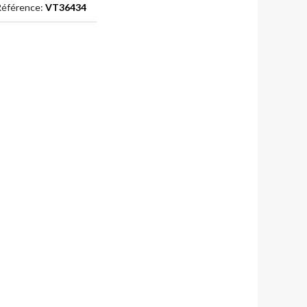
éférence:
VT36434