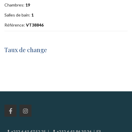
Chambres:
19
Salles de bain:
1
Référence:
VT38846
Taux de change
+212 6 61 47 52 25
|
+212 6 41 86 30 36
|