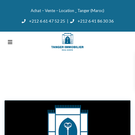
Achat – Vente – Location _ Tanger (Maroc)
+212 6 61 47 52 25
+212 6 41 86 30 36
|