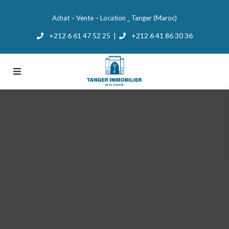
Achat – Vente – Location _ Tanger (Maroc)
+212 6 61 47 52 25
+212 6 41 86 30 36
|