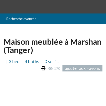
Recherche avancée
Maison meublée à Marshan
(Tanger)
| 3 bed | 4 baths | 0 sq. ft.
ajouter aux Favoris
170